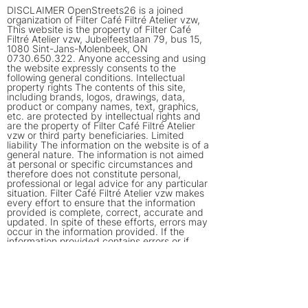
DISCLAIMER OpenStreets26 is a joined
organization of Filter Café Filtré Atelier vzw,
This website is the property of Filter Café
Filtré Atelier vzw, Jubelfeestlaan 79, bus 15,
1080 Sint-Jans-Molenbeek, ON
0730.650.322
. Anyone accessing and using
the website expressly consents to the
following general conditions. Intellectual
property rights The contents of this site,
including brands, logos, drawings, data,
product or company names, text, graphics,
etc. are protected by intellectual rights and
are the property of Filter Café Filtré Atelier
vzw or third party beneficiaries. Limited
liability The information on the website is of a
general nature. The information is not aimed
at personal or specific circumstances and
therefore does not constitute personal,
professional or legal advice for any particular
situation. Filter Café Filtré Atelier vzw makes
every effort to ensure that the information
provided is complete, correct, accurate and
updated. In spite of these efforts, errors may
occur in the information provided. If the
information provided contains errors or if
certain information is not available on or via
the site, Filter Café Filtré Atelier vzw will make
every effort to rectify the situation as soon as
possible. However, Filter Café Filtré Atelier
vzw cannot be held liable for direct or indirect
damages resulting from the use of the